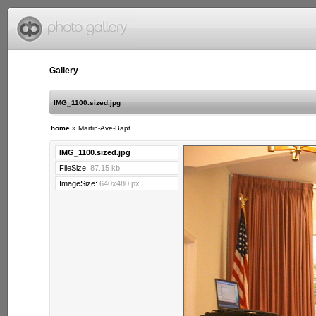
Gallery
IMG_1100.sized.jpg
home
»
Martin-Ave-Bapt
IMG_1100.sized.jpg
FileSize:
87.15 kb
ImageSize:
640x480 px